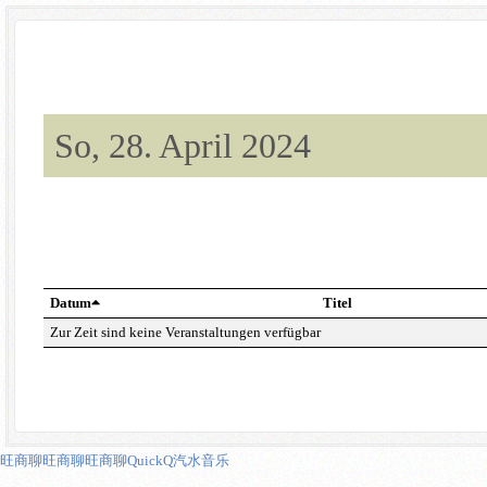
So, 28. April 2024
Datum
Titel
Zur Zeit sind keine Veranstaltungen verfügbar
旺商聊
旺商聊
旺商聊
QuickQ
汽水音乐