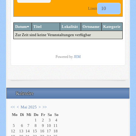
Limit
Datum
Titel
Lokalität
Ortsname
Kategorie
Zur Zeit sind keine Veranstaltungen verfügbar
Powered by
JEM
Kalender
<<
<
Mai 2025
>
>>
Mo
Di
Mi
Do
Fr
Sa
So
1
2
3
4
5
6
7
8
9
10
11
12
13
14
15
16
17
18