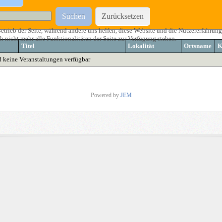
Suchen
Zurücksetzen
etrieb der Seite, während andere uns helfen, diese Website und die Nutzererfahrung
 nicht mehr alle Funktionalitäten der Seite zur Verfügung stehen.
Titel
Lokalität
Ortsname
K
d keine Veranstaltungen verfügbar
Powered by
JEM