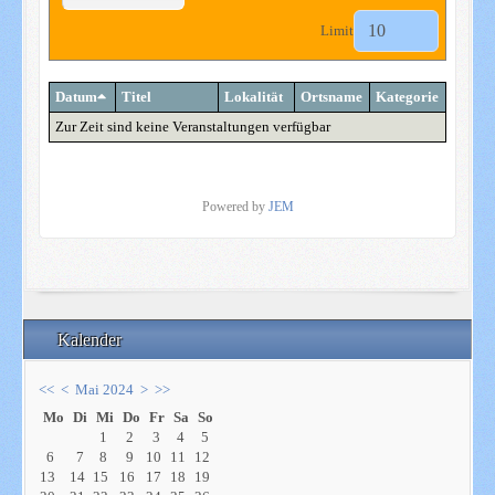
Limit
Datum
Titel
Lokalität
Ortsname
Kategorie
Zur Zeit sind keine Veranstaltungen verfügbar
Powered by
JEM
Kalender
<<
<
Mai 2024
>
>>
Mo
Di
Mi
Do
Fr
Sa
So
1
2
3
4
5
6
7
8
9
10
11
12
13
14
15
16
17
18
19