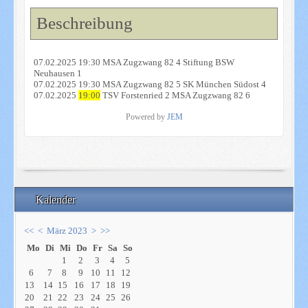
Beschreibung
07.02.2025 19:30 MSA Zugzwang 82 4 Stiftung BSW
Neuhausen 1
07.02.2025 19:30 MSA Zugzwang 82 5 SK München Südost 4
07.02.2025
19:00
TSV Forstenried 2 MSA Zugzwang 82 6
Powered by
JEM
Kalender
<<
<
März 2023
>
>>
Mo
Di
Mi
Do
Fr
Sa
So
1
2
3
4
5
6
7
8
9
10
11
12
13
14
15
16
17
18
19
20
21
22
23
24
25
26