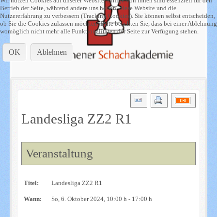
Wir nutzen Cookies auf unserer Website. Einige von ihnen sind essenziell für den
Betrieb der Seite, während andere uns helfen, diese Website und die
Nutzererfahrung zu verbessern (Tracking Cookies). Sie können selbst entscheiden,
ob Sie die Cookies zulassen möchten. Bitte beachten Sie, dass bei einer Ablehnung
womöglich nicht mehr alle Funktionalitäten der Seite zur Verfügung stehen.
OK
Ablehnen
Landesliga ZZ2 R1
Veranstaltung
Titel:
Landesliga ZZ2 R1
Wann:
So, 6. Oktober 2024
, 10:00 h
-
17:00 h