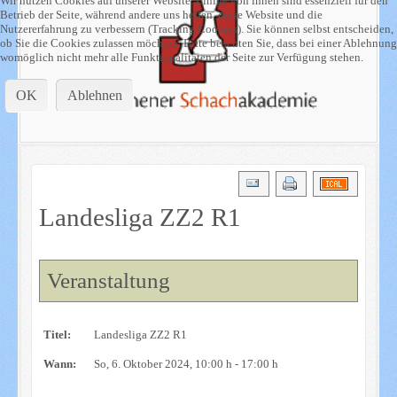
Wir nutzen Cookies auf unserer Website. Einige von ihnen sind essenziell für den
Betrieb der Seite, während andere uns helfen, diese Website und die
Nutzererfahrung zu verbessern (Tracking Cookies). Sie können selbst entscheiden,
ob Sie die Cookies zulassen möchten. Bitte beachten Sie, dass bei einer Ablehnung
womöglich nicht mehr alle Funktionalitäten der Seite zur Verfügung stehen.
OK
Ablehnen
Landesliga ZZ2 R1
Veranstaltung
Titel:
Landesliga ZZ2 R1
Wann:
So, 6. Oktober 2024
, 10:00 h
-
17:00 h