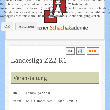
Wir nutzen Cookies auf unserer Website. Einige von ihnen sind essenziell für den
Betrieb der Seite, während andere uns helfen, diese Website und die
Nutzererfahrung zu verbessern (Tracking Cookies). Sie können selbst entscheiden,
ob Sie die Cookies zulassen möchten. Bitte beachten Sie, dass bei einer Ablehnung
womöglich nicht mehr alle Funktionalitäten der Seite zur Verfügung stehen.
OK
Ablehnen
Landesliga ZZ2 R1
Veranstaltung
Titel:
Landesliga ZZ2 R1
Wann:
So, 6. Oktober 2024
, 10:00 h
-
17:00 h