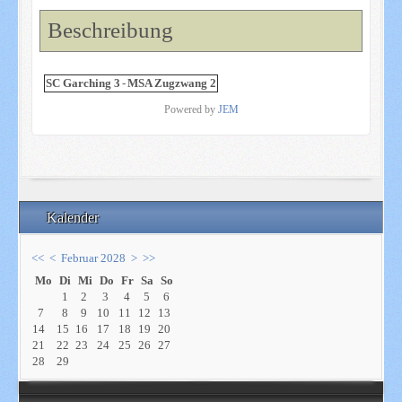
Beschreibung
SC Garching 3
-
MSA Zugzwang 2
Powered by
JEM
Kalender
<<
<
Februar 2028
>
>>
Mo
Di
Mi
Do
Fr
Sa
So
1
2
3
4
5
6
7
8
9
10
11
12
13
14
15
16
17
18
19
20
21
22
23
24
25
26
27
28
29