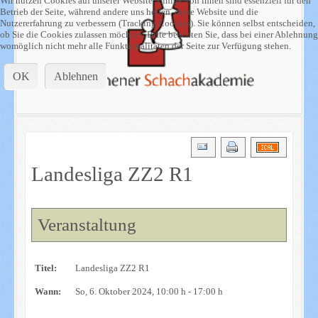
Wir nutzen Cookies auf unserer Website. Einige von ihnen sind essenziell für den
Betrieb der Seite, während andere uns helfen, diese Website und die
Nutzererfahrung zu verbessern (Tracking Cookies). Sie können selbst entscheiden,
ob Sie die Cookies zulassen möchten. Bitte beachten Sie, dass bei einer Ablehnung
womöglich nicht mehr alle Funktionalitäten der Seite zur Verfügung stehen.
OK
Ablehnen
Landesliga ZZ2 R1
Veranstaltung
Titel:
Landesliga ZZ2 R1
Wann:
So, 6. Oktober 2024
, 10:00 h
-
17:00 h