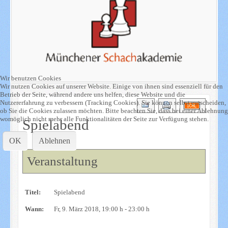
Wir benutzen Cookies
Wir nutzen Cookies auf unserer Website. Einige von ihnen sind essenziell für den
Betrieb der Seite, während andere uns helfen, diese Website und die
Nutzererfahrung zu verbessern (Tracking Cookies). Sie können selbst entscheiden,
ob Sie die Cookies zulassen möchten. Bitte beachten Sie, dass bei einer Ablehnung
womöglich nicht mehr alle Funktionalitäten der Seite zur Verfügung stehen.
Spielabend
OK
Ablehnen
Veranstaltung
Titel:
Spielabend
Wann:
Fr, 9. März 2018
, 19:00 h
-
23:00 h