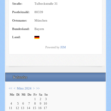
Straße:
Tulbeckstraße 31
Postleitzahl:
80339
Ortsname:
München
Bundesland:
Bayern
Land:
Powered by
JEM
Kalender
<<
<
März 2024
>
>>
Mo
Di
Mi
Do
Fr
Sa
So
1
2
3
4
5
6
7
8
9
10
11
12
13
14
15
16
17