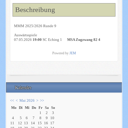
Beschreibung
MMM 2025/2026 Runde 9
Auswärtsspiele
07.05.2026
19:00
SC Eching 1
MSA Zugzwang 82 4
Powered by
JEM
Kalender
<<
<
Mai 2026
>
>>
Mo
Di
Mi
Do
Fr
Sa
So
1
2
3
4
5
6
7
8
9
10
11
12
13
14
15
16
17