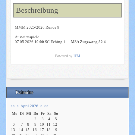
Beschreibung
MMM 2025/2026 Runde 9
Auswärtsspiele
07.05.2026
19:00
SC Eching 1
MSA Zugzwang 82 4
Powered by
JEM
Kalender
<<
<
April 2026
>
>>
Mo
Di
Mi
Do
Fr
Sa
So
1
2
3
4
5
6
7
8
9
10
11
12
13
14
15
16
17
18
19