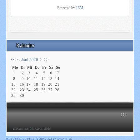
Powered by
JEM
Kalender
<<
<
Juni 2026
>
>>
Mo
Di
Mi
Do
Fr
Sa
So
1
2
3
4
5
6
7
8
9
10
11
12
13
14
15
16
17
18
19
20
21
22
23
24
25
26
27
28
29
30
↑↑↑
Donnerstag, 06. August 2026
旺商聊
旺商聊
旺商聊
QuickQ
汽水音乐