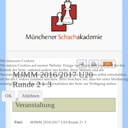
Wir benutzen Cookies
Wir nutzen Cookies auf unserer Website. Einige von ihnen sind essenziell für den
Betrieb der Seite, während andere uns helfen, diese Website und die
MJMM 2016/2017 U20
Nutzererfahrung zu verbessern (Tracking Cookies). Sie können selbst entscheiden,
ob Sie die Cookies zulassen möchten. Bitte beachten Sie, dass bei einer Ablehnung
Runde 2+ 3
womöglich nicht mehr alle Funktionalitäten der Seite zur Verfügung stehen.
OK
Ablehnen
Veranstaltung
Titel:
MJMM 2016/2017 U20 Runde 2+ 3