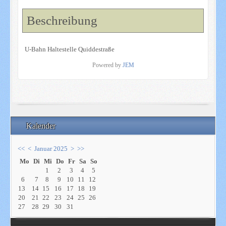
Beschreibung
U-Bahn Haltestelle Quiddestraße
Powered by
JEM
Kalender
<<
<
Januar 2025
>
>>
Mo
Di
Mi
Do
Fr
Sa
So
1
2
3
4
5
6
7
8
9
10
11
12
13
14
15
16
17
18
19
20
21
22
23
24
25
26
27
28
29
30
31