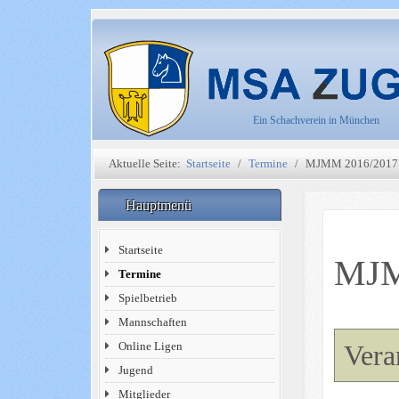
Ein Schachverein in München
Aktuelle Seite:
Startseite
Termine
MJMM 2016/2017 
Hauptmenü
Startseite
MJM
Termine
Spielbetrieb
Mannschaften
Online Ligen
Vera
Jugend
Mitglieder