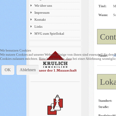
Wir über uns
Titel:
M
Impressum
Wann:
S
Kontakt
Links
MVG zum Spiellokal
Cont
Wir benutzen Cookies
Wir nutzen Cookies auf unserer Website. Einige von ihnen sind essenziell für den B
Name:
M
Cookies zulassen möchten. Bitte beachten Sie, dass bei einer Ablehnung womöglich
OK
Ablehnen
Loka
Standort:
Straße:
Postleitzahl