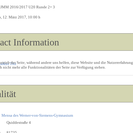
JMM 2016/2017 U20 Runde 2+ 3
o, 12. März 2017
, 10:00 h
act Information
etrieb der Seite, während andere uns helfen, diese Website und die Nutzererfahrung
arkus Titz
 nicht mehr alle Funktionalitäten der Seite zur Verfügung stehen.
lität
Mensa des Werner-von-Siemens-Gymnasium
Quiddestraße 4
:
81735