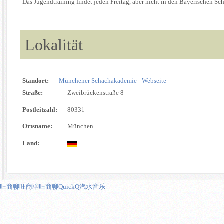
Das Jugendtraining findet jeden Freitag, aber nicht in den Bayerischen Schu
Lokalität
Standort:
Münchener Schachakademie
-
Webseite
Straße:
Zweibrückenstraße 8
Postleitzahl:
80331
Ortsname:
München
Land:
旺商聊
旺商聊
旺商聊
QuickQ
汽水音乐