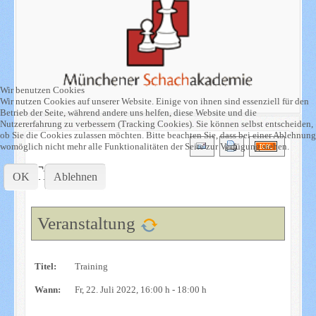
Wir benutzen Cookies
Wir nutzen Cookies auf unserer Website. Einige von ihnen sind essenziell für den
Betrieb der Seite, während andere uns helfen, diese Website und die
Nutzererfahrung zu verbessern (Tracking Cookies). Sie können selbst entscheiden,
ob Sie die Cookies zulassen möchten. Bitte beachten Sie, dass bei einer Ablehnung
womöglich nicht mehr alle Funktionalitäten der Seite zur Verfügung stehen.
Training
OK
Ablehnen
Veranstaltung
Titel:
Training
Wann:
Fr, 22. Juli 2022
, 16:00 h
-
18:00 h