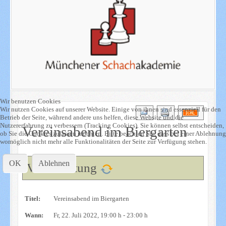
Wir benutzen Cookies
Wir nutzen Cookies auf unserer Website. Einige von ihnen sind essenziell für den
Betrieb der Seite, während andere uns helfen, diese Website und die
Nutzererfahrung zu verbessern (Tracking Cookies). Sie können selbst entscheiden,
Vereinsabend im Biergarten
ob Sie die Cookies zulassen möchten. Bitte beachten Sie, dass bei einer Ablehnung
womöglich nicht mehr alle Funktionalitäten der Seite zur Verfügung stehen.
OK
Ablehnen
Veranstaltung
Titel:
Vereinsabend im Biergarten
Wann:
Fr, 22. Juli 2022
, 19:00 h
-
23:00 h