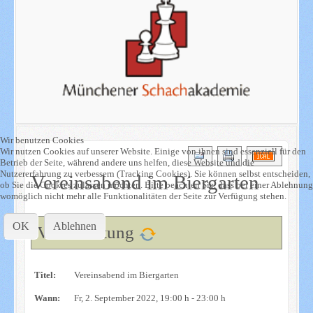
Wir benutzen Cookies
Wir nutzen Cookies auf unserer Website. Einige von ihnen sind essenziell für den
Betrieb der Seite, während andere uns helfen, diese Website und die
Nutzererfahrung zu verbessern (Tracking Cookies). Sie können selbst entscheiden,
Vereinsabend im Biergarten
ob Sie die Cookies zulassen möchten. Bitte beachten Sie, dass bei einer Ablehnung
womöglich nicht mehr alle Funktionalitäten der Seite zur Verfügung stehen.
OK
Ablehnen
Veranstaltung
Titel:
Vereinsabend im Biergarten
Wann:
Fr, 2. September 2022
, 19:00 h
-
23:00 h