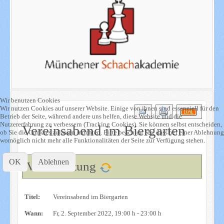
Wir benutzen Cookies
Wir nutzen Cookies auf unserer Website. Einige von ihnen sind essenziell für den
Betrieb der Seite, während andere uns helfen, diese Website und die
Nutzererfahrung zu verbessern (Tracking Cookies). Sie können selbst entscheiden,
Vereinsabend im Biergarten
ob Sie die Cookies zulassen möchten. Bitte beachten Sie, dass bei einer Ablehnung
womöglich nicht mehr alle Funktionalitäten der Seite zur Verfügung stehen.
OK
Ablehnen
Veranstaltung
Titel:
Vereinsabend im Biergarten
Wann:
Fr, 2. September 2022
, 19:00 h
-
23:00 h