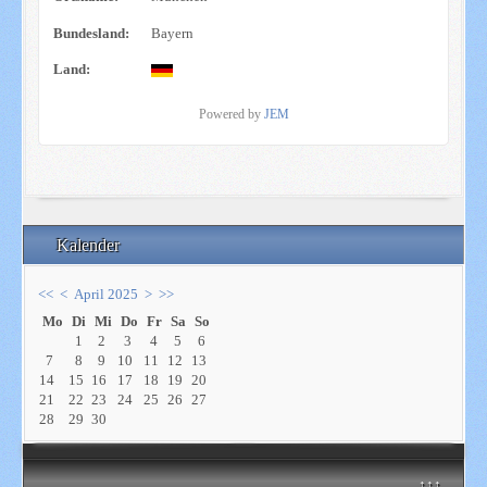
Bundesland:
Bayern
Land:
Powered by
JEM
Kalender
<<
<
April 2025
>
>>
Mo
Di
Mi
Do
Fr
Sa
So
1
2
3
4
5
6
7
8
9
10
11
12
13
14
15
16
17
18
19
20
21
22
23
24
25
26
27
28
29
30
↑↑↑