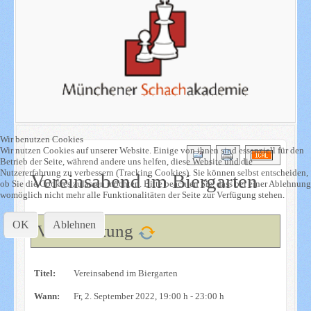
Wir benutzen Cookies
Wir nutzen Cookies auf unserer Website. Einige von ihnen sind essenziell für den
Betrieb der Seite, während andere uns helfen, diese Website und die
Nutzererfahrung zu verbessern (Tracking Cookies). Sie können selbst entscheiden,
Vereinsabend im Biergarten
ob Sie die Cookies zulassen möchten. Bitte beachten Sie, dass bei einer Ablehnung
womöglich nicht mehr alle Funktionalitäten der Seite zur Verfügung stehen.
OK
Ablehnen
Veranstaltung
Titel:
Vereinsabend im Biergarten
Wann:
Fr, 2. September 2022
, 19:00 h
-
23:00 h