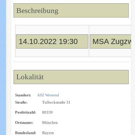
Beschreibung
14.10.2022 19:30
MSA Zugzwa
Lokalität
Standort:
ASZ Westend
Straße:
Tulbeckstraße 31
Postleitzahl:
80339
Ortsname:
München
Bundesland:
Bayern