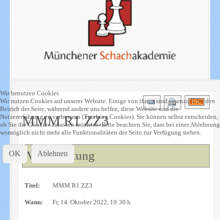
Wir benutzen Cookies
Wir nutzen Cookies auf unserer Website. Einige von ihnen sind essenziell für den
Betrieb der Seite, während andere uns helfen, diese Website und die
MMM R1 ZZ3
Nutzererfahrung zu verbessern (Tracking Cookies). Sie können selbst entscheiden,
ob Sie die Cookies zulassen möchten. Bitte beachten Sie, dass bei einer Ablehnung
womöglich nicht mehr alle Funktionalitäten der Seite zur Verfügung stehen.
Veranstaltung
OK
Ablehnen
Titel:
MMM R1 ZZ3
Wann:
Fr, 14. Oktober 2022
, 19:30 h