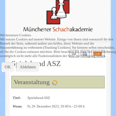
Wir benutzen Cookies
Wir nutzen Cookies auf unserer Website. Einige von ihnen sind essenziell für den
Betrieb der Seite, während andere uns helfen, diese Website und die
Nutzererfahrung zu verbessern (Tracking Cookies). Sie können selbst entscheiden,
ob Sie die Cookies zulassen möchten. Bitte beachten Sie, dass bei einer Ablehnung
womöglich nicht mehr alle Funktionalitäten der Seite zur Verfügung stehen.
Spielabend ASZ
OK
Ablehnen
Veranstaltung
Titel:
Spielabend ASZ
Wann:
Fr, 29. Dezember 2023
, 19:00 h
-
23:00 h