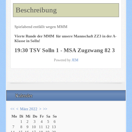
Beschreibung
Spielabend entfällt wegen MMM
Vierte Runde der MMM für unsere Mannschaft ZZ3 in der A-
Klasse in Solln!
19:30 TSV Solln 1 - MSA Zugzwang 82 3
Powered by
JEM
Kalender
<<
<
März 2022
>
>>
Mo
Di
Mi
Do
Fr
Sa
So
1
2
3
4
5
6
7
8
9
10
11
12
13