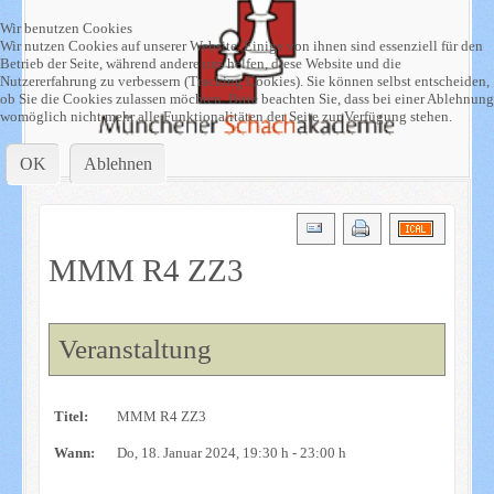
Wir benutzen Cookies
Wir nutzen Cookies auf unserer Website. Einige von ihnen sind essenziell für den
Betrieb der Seite, während andere uns helfen, diese Website und die
Nutzererfahrung zu verbessern (Tracking Cookies). Sie können selbst entscheiden,
ob Sie die Cookies zulassen möchten. Bitte beachten Sie, dass bei einer Ablehnung
womöglich nicht mehr alle Funktionalitäten der Seite zur Verfügung stehen.
OK
Ablehnen
MMM R4 ZZ3
Veranstaltung
Titel:
MMM R4 ZZ3
Wann:
Do, 18. Januar 2024
, 19:30 h
-
23:00 h