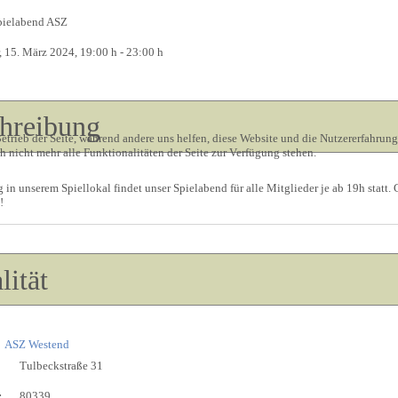
pielabend ASZ
r, 15. März 2024
, 19:00 h
-
23:00 h
hreibung
etrieb der Seite, während andere uns helfen, diese Website und die Nutzererfahrung
 nicht mehr alle Funktionalitäten der Seite zur Verfügung stehen.
g in unserem Spiellokal findet unser Spielabend für alle Mitglieder je ab 19h statt. 
!
lität
ASZ Westend
Tulbeckstraße 31
:
80339