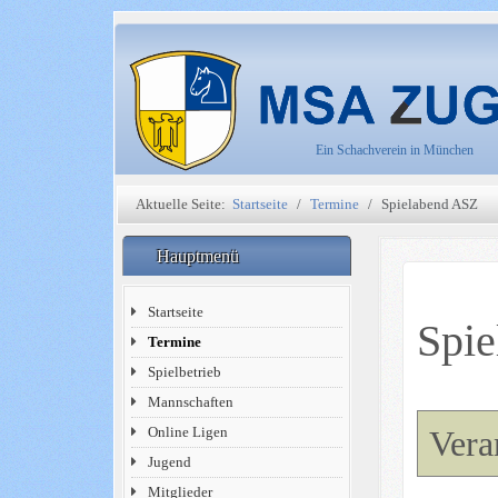
Ein Schachverein in München
Aktuelle Seite:
Startseite
Termine
Spielabend ASZ
Hauptmenü
Startseite
Spi
Termine
Spielbetrieb
Mannschaften
Online Ligen
Vera
Jugend
Mitglieder