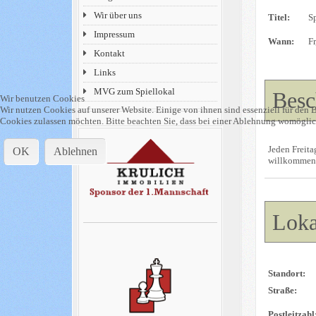
Wir über uns
Titel:
S
Impressum
Wann:
F
Kontakt
Links
MVG zum Spiellokal
Besc
Wir benutzen Cookies
Wir nutzen Cookies auf unserer Website. Einige von ihnen sind essenziell für den B
Cookies zulassen möchten. Bitte beachten Sie, dass bei einer Ablehnung womöglich
Jeden Freita
OK
Ablehnen
willkommen
Loka
Standort:
Straße:
Postleitzahl