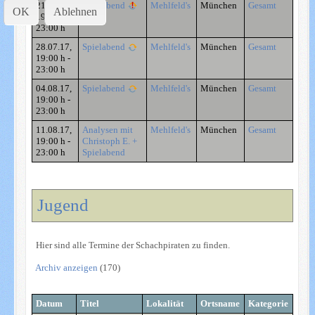
21.07.17
,
Spielabend
Mehlfeld's
München
Gesamt
OK
Ablehnen
19:00 h
-
23:00 h
28.07.17
,
Spielabend
Mehlfeld's
München
Gesamt
19:00 h
-
23:00 h
04.08.17
,
Spielabend
Mehlfeld's
München
Gesamt
19:00 h
-
23:00 h
11.08.17
,
Analysen mit
Mehlfeld's
München
Gesamt
19:00 h
-
Christoph E. +
23:00 h
Spielabend
Jugend
Hier sind alle Termine der Schachpiraten zu finden.
Archiv anzeigen
(170)
Datum
Titel
Lokalität
Ortsname
Kategorie