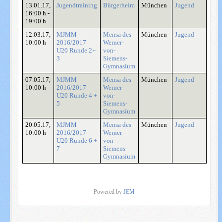
13.01.17
,
Jugendtraining
Bürgerheim
München
Jugend
16:00 h
-
19:00 h
12.03.17
,
MJMM
Mensa des
München
Jugend
10:00 h
2016/2017
Werner-
U20 Runde 2+
von-
3
Siemens-
Gymnasium
07.05.17
,
MJMM
Mensa des
München
Jugend
10:00 h
2016/2017
Werner-
U20 Runde 4 +
von-
5
Siemens-
Gymnasium
20.05.17
,
MJMM
Mensa des
München
Jugend
10:00 h
2016/2017
Werner-
U20 Runde 6 +
von-
7
Siemens-
Gymnasium
Powered by
JEM