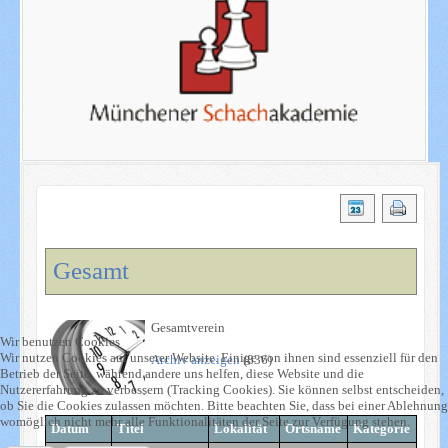
Gesamt
Gesamtverein
Wir benutzen Cookies
Wir nutzen Cookies auf unserer Website. Einige von ihnen sind essenziell für den
Archiv anzeigen
(836)
Betrieb der Seite, während andere uns helfen, diese Website und die
Nutzererfahrung zu verbessern (Tracking Cookies). Sie können selbst entscheiden,
ob Sie die Cookies zulassen möchten. Bitte beachten Sie, dass bei einer Ablehnung
womöglich nicht mehr alle Funktionalitäten der Seite zur Verfügung stehen.
Datum
Titel
Lokalität
Ortsname
Kategorie