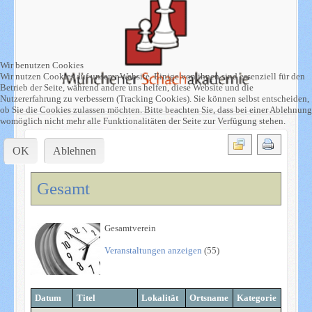
Wir benutzen Cookies
Wir nutzen Cookies auf unserer Website. Einige von ihnen sind essenziell für den
Betrieb der Seite, während andere uns helfen, diese Website und die
Nutzererfahrung zu verbessern (Tracking Cookies). Sie können selbst entscheiden,
ob Sie die Cookies zulassen möchten. Bitte beachten Sie, dass bei einer Ablehnung
womöglich nicht mehr alle Funktionalitäten der Seite zur Verfügung stehen.
OK
Ablehnen
Gesamt
Gesamtverein
Veranstaltungen anzeigen
(55)
Datum
Titel
Lokalität
Ortsname
Kategorie