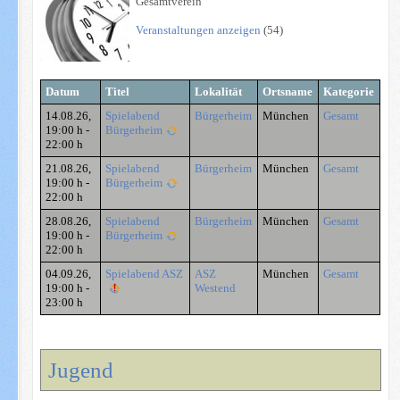
Gesamtverein
Veranstaltungen anzeigen
(54)
Datum
Titel
Lokalität
Ortsname
Kategorie
14.08.26
,
Spielabend
Bürgerheim
München
Gesamt
19:00 h
-
Bürgerheim
22:00 h
21.08.26
,
Spielabend
Bürgerheim
München
Gesamt
19:00 h
-
Bürgerheim
22:00 h
28.08.26
,
Spielabend
Bürgerheim
München
Gesamt
19:00 h
-
Bürgerheim
22:00 h
04.09.26
,
Spielabend ASZ
ASZ
München
Gesamt
19:00 h
-
Westend
23:00 h
Jugend