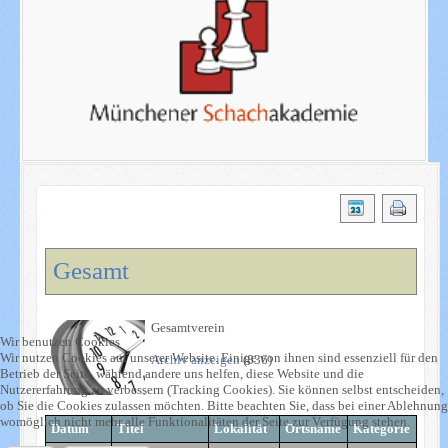
Gesamt
Gesamtverein
Wir benutzen Cookies
Wir nutzen Cookies auf unserer Website. Einige von ihnen sind essenziell für den
Archiv anzeigen
(836)
Betrieb der Seite, während andere uns helfen, diese Website und die
Nutzererfahrung zu verbessern (Tracking Cookies). Sie können selbst entscheiden,
ob Sie die Cookies zulassen möchten. Bitte beachten Sie, dass bei einer Ablehnung
womöglich nicht mehr alle Funktionalitäten der Seite zur Verfügung stehen.
Datum
Titel
Lokalität
Ortsname
Kategorie