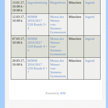
13.01.17
,
Jugendtraining
Bürgerheim
München
Jugend
16:00 h
-
19:00 h
12.03.17
,
MJMM
Mensa des
München
Jugend
10:00 h
2016/2017
Werner-
U20 Runde 2+
von-
3
Siemens-
Gymnasium
07.05.17
,
MJMM
Mensa des
München
Jugend
10:00 h
2016/2017
Werner-
U20 Runde 4 +
von-
5
Siemens-
Gymnasium
20.05.17
,
MJMM
Mensa des
München
Jugend
10:00 h
2016/2017
Werner-
U20 Runde 6 +
von-
7
Siemens-
Gymnasium
Powered by
JEM