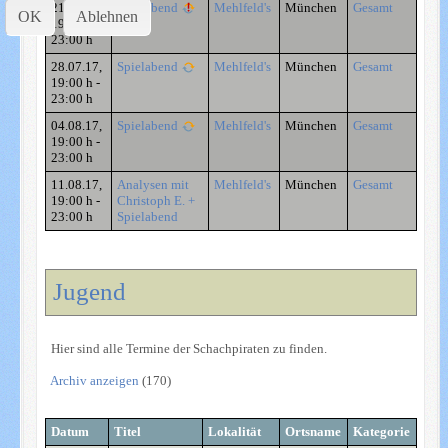
21.07.17
,
Spielabend
Mehlfeld's
München
Gesamt
OK
Ablehnen
19:00 h
-
23:00 h
28.07.17
,
Spielabend
Mehlfeld's
München
Gesamt
19:00 h
-
23:00 h
04.08.17
,
Spielabend
Mehlfeld's
München
Gesamt
19:00 h
-
23:00 h
11.08.17
,
Analysen mit
Mehlfeld's
München
Gesamt
19:00 h
-
Christoph E. +
23:00 h
Spielabend
Jugend
Hier sind alle Termine der Schachpiraten zu finden.
Archiv anzeigen
(170)
Datum
Titel
Lokalität
Ortsname
Kategorie