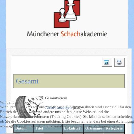
Gesamt
Gesamtverein
Wir benutzen Cookies
Wir nutzen Cookies auf unserer Website. Einige von ihnen sind essenziell für den
Archiv anzeigen
(836)
Betrieb der Seite, während andere uns helfen, diese Website und die
Nutzererfahrung zu verbessern (Tracking Cookies). Sie können selbst entscheiden,
ob Sie die Cookies zulassen möchten. Bitte beachten Sie, dass bei einer Ablehnung
womöglich nicht mehr alle Funktionalitäten der Seite zur Verfügung stehen.
Datum
Titel
Lokalität
Ortsname
Kategorie