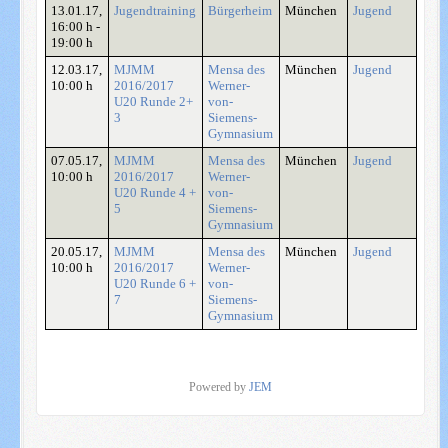
13.01.17
,
Jugendtraining
Bürgerheim
München
Jugend
16:00 h
-
19:00 h
12.03.17
,
MJMM
Mensa des
München
Jugend
10:00 h
2016/2017
Werner-
U20 Runde 2+
von-
3
Siemens-
Gymnasium
07.05.17
,
MJMM
Mensa des
München
Jugend
10:00 h
2016/2017
Werner-
U20 Runde 4 +
von-
5
Siemens-
Gymnasium
20.05.17
,
MJMM
Mensa des
München
Jugend
10:00 h
2016/2017
Werner-
U20 Runde 6 +
von-
7
Siemens-
Gymnasium
Powered by
JEM