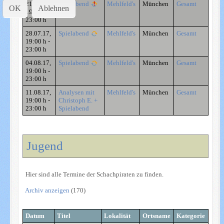
21.07.17
,
Spielabend
Mehlfeld's
München
Gesamt
OK
Ablehnen
19:00 h
-
23:00 h
28.07.17
,
Spielabend
Mehlfeld's
München
Gesamt
19:00 h
-
23:00 h
04.08.17
,
Spielabend
Mehlfeld's
München
Gesamt
19:00 h
-
23:00 h
11.08.17
,
Analysen mit
Mehlfeld's
München
Gesamt
19:00 h
-
Christoph E. +
23:00 h
Spielabend
Jugend
Hier sind alle Termine der Schachpiraten zu finden.
Archiv anzeigen
(170)
Datum
Titel
Lokalität
Ortsname
Kategorie