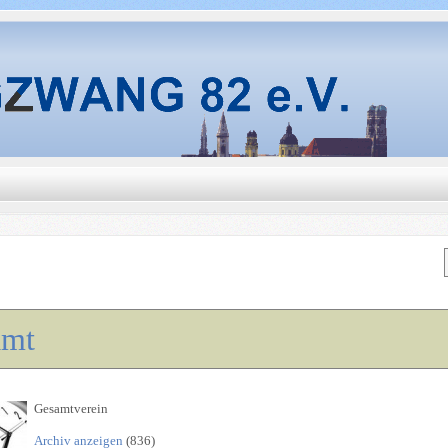
amt
Gesamtverein
Archiv anzeigen
(836)