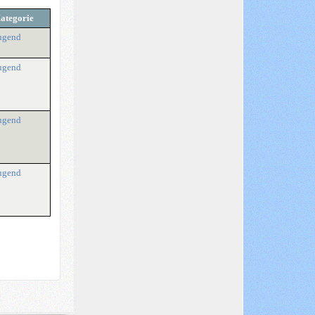
ategorie
ugend
ugend
ugend
ugend