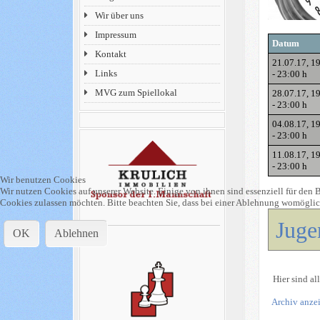
Wir über uns
Impressum
Datum
Kontakt
21.07.17
, 1
Links
-
23:00 h
MVG zum Spiellokal
28.07.17
, 1
-
23:00 h
04.08.17
, 1
-
23:00 h
11.08.17
, 1
-
23:00 h
Wir benutzen Cookies
Wir nutzen Cookies auf unserer Website. Einige von ihnen sind essenziell für den B
Cookies zulassen möchten. Bitte beachten Sie, dass bei einer Ablehnung womöglich
Juge
OK
Ablehnen
Hier sind al
Archiv anze