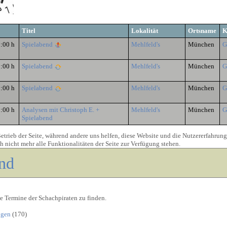
Titel
Lokalität
Ortsname
K
9:00 h
Spielabend
Mehlfeld's
München
G
9:00 h
Spielabend
Mehlfeld's
München
G
9:00 h
Spielabend
Mehlfeld's
München
G
9:00 h
Analysen mit Christoph E. +
Mehlfeld's
München
G
Spielabend
etrieb der Seite, während andere uns helfen, diese Website und die Nutzererfahrung
 nicht mehr alle Funktionalitäten der Seite zur Verfügung stehen.
nd
le Termine der Schachpiraten zu finden.
igen
(170)