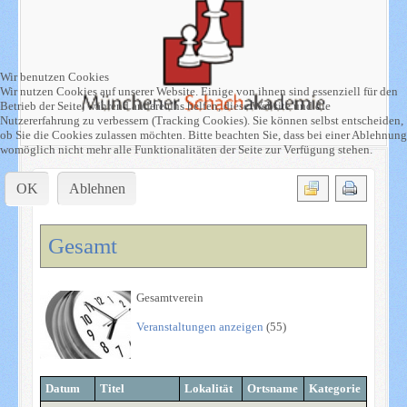
Wir benutzen Cookies
Wir nutzen Cookies auf unserer Website. Einige von ihnen sind essenziell für den
Betrieb der Seite, während andere uns helfen, diese Website und die
Nutzererfahrung zu verbessern (Tracking Cookies). Sie können selbst entscheiden,
ob Sie die Cookies zulassen möchten. Bitte beachten Sie, dass bei einer Ablehnung
womöglich nicht mehr alle Funktionalitäten der Seite zur Verfügung stehen.
OK
Ablehnen
Gesamt
Gesamtverein
Veranstaltungen anzeigen
(55)
Datum
Titel
Lokalität
Ortsname
Kategorie