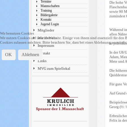
Termine
Die hohe Ve
Mannschaften
Flaschenhal
Training
sowie 90 Mi
Bildergalerie
zumindest 6
Kontakt
Jugend Login
Während in 
Mitglieder
Wir benutzen Cookies
allen Nähte
Wir nutzen Cookies auf unserer Website. Einige von ihnen sind essenziell für den B
Wir über uns
Cookies zulassen möchten. Bitte beachten Sie, dass bei einer Ablehnung womöglich
In jeder A
Impressum
In der U8/
Kontakt
OK
Ablehnen
Adam, Maxi,
Links
Mete und A
MVG zum Spiellokal
Die höhere
Quiddestras
Für gute V
Auf Grund 
Beispielsw
Georg (½: ½
Erfreuliche
Felix in de