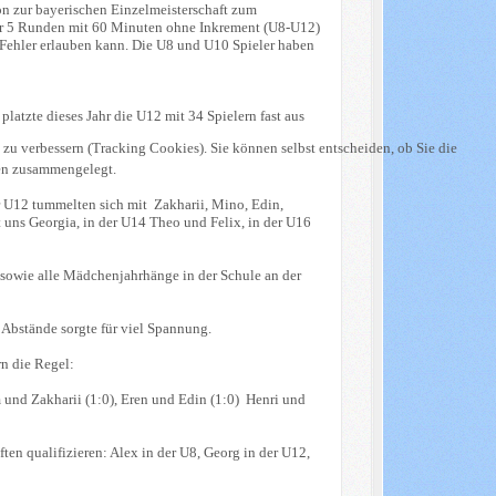
ion zur bayerischen Einzelmeisterschaft zum
n nur 5 Runden mit 60 Minuten ohne Inkrement (U8-U12)
 Fehler erlauben kann. Die U8 und U10 Spieler haben
latzte dieses Jahr die U12 mit 34 Spielern fast aus
 zu verbessern (Tracking Cookies). Sie können selbst entscheiden, ob Sie die
den zusammengelegt.
r U12 tummelten sich mit Zakharii, Mino, Edin,
 uns Georgia, in der U14 Theo und Felix, in der U16
 sowie alle Mädchenjahrhänge in der Schule an der
 Abstände sorgte für viel Spannung.
n die Regel:
 und Zakharii (1:0), Eren und Edin (1:0) Henri und
ten qualifizieren: Alex in der U8, Georg in der U12,