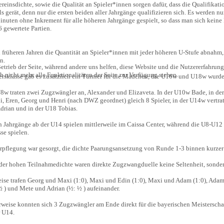
reinsdichte, sowie die Qualität an Spieler*innen sorgen dafür, dass die Qualifikat
s gerät, denn nur die ersten beiden aller Jahrgänge qualifizieren sich. Es werde
nuten ohne Inkrement für alle höheren Jahrgänge gespielt, so dass man sich keine
 gewertete Partien.
früheren Jahren die Quantität an Spieler*innen mit jeder höheren U-Stufe abnahm, p
n.
etrieb der Seite, während andere uns helfen, diese Website und die Nutzererfahrung
 nicht mehr alle Funktionalitäten der Seite zur Verfügung stehen.
ltersklasse gab es zusätzlich ein Turnier für die Mädchen, die U16w und U18w wur
U8w traten zwei Zugzwängler an, Alexander und Elizaveta. In der U10w Bade, in de
 Eren, Georg und Henri (nach DWZ geordnet) gleich 8 Spieler, in der U14w vertrat
drian und in der U18 Tobias.
n Jahrgänge ab der U14 spielen mittlerweile im Caissa Center, während die U8-U12
se spielen.
erpflegung war gesorgt, die dichte Paarungsansetzung von Runde 1-3 binnen kurzer
der hohen Teilnahmedichte waren direkte Zugzwangduelle keine Seltenheit, sonder
eise trafen Georg und Maxi (1:0), Maxi und Edin (1:0), Maxi und Adam (1:0), Adam
 ) und Mete und Adrian (½: ½ ) aufeinander.
rweise konnten sich 3 Zugzwängler am Ende direkt für die bayerischen Meisterschaf
r U14.