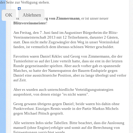
der Seite zur Verfügung stehen.
OK
Ablehnen
Gratulation an
Georg von Zimmermann
, er ist unser neuer
Blitzvereinsmeister
!
Am Freitag, den 7. Juni fand im Augustiner Bürgerheim die Blitz-
Vereinsmeisterschaft 2013 mit 12 Teilnehmern, darunter 2 Gästen,
statt. Dass nicht mehr Zugzwängler den Weg in unser Vereinslokal
fanden, ist vermutlich dem überaus schönen Wetter geschuldet.
Favoriten waren Daniel Krklec und Georg von Zimmermann, die der
Turnierleiter so auf der Liste verteilt hatte, dass sie erst in der letzten
Runde gegeneinander spielten. Aber auch vorher gab es spannende
Matches, so hatte der Namenspatron der Bauern-Endspiele gegen
Daniel eine aussichtsreiche Position, aber zu lange überlegt und verlor
auf Zeit.
Aber es wurden auch unterschiedliche Verteidigungsstrategien
ausprobiert, von denen einige "es nicht waren".
Georg gewann übrigens gegen Daniel; beide waren bis dahin ohne
Punktverlust. Einziges Remis wurde in der Partie Markus Michels
gegen Michael Pritsch gespielt.
Alle weiteren Infos siehe Tabellen. Bitte beachtet, dass die Auslosung
manuell (ohne Engine) erfolgte und somit auf die Berechnung von
Feinwertungen verzichtet wurde.