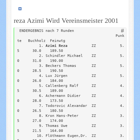
reza Azimi Wird Vereinsmeister 2001
 ENDERGEBNIS nach 7 Runden

                                             Punk
te   Buchholz  Feinwtg

	  1.
 Azimi Reza
           ZZ           5.
5      30.0    189.50

	  2. Schindler Michael    ZZ           5.
0      31.0    190.00

	  3. Beckers Thomas       ZZ           5.
0      28.5    190.50

	  4. Lux Jürgen           ZZ           5.
0      26.0    184.00

	  5. Callenberg Ralf      ZZ           4.
5      30.5    189.00

	  6. Achermann Didier     ZZ           4.
0      28.0    173.50

	  7. Todorovic Alexandar  ZZ           4.
0      26.5    180.50

	  8. Kron Hans-Peter      ZZ           3.
5      27.0    174.00

	  9. Thomas Uwe           ZZ           3.
5      21.5    164.00

	 10. Flöthmann Eugen,Dr.  ZZ           3.