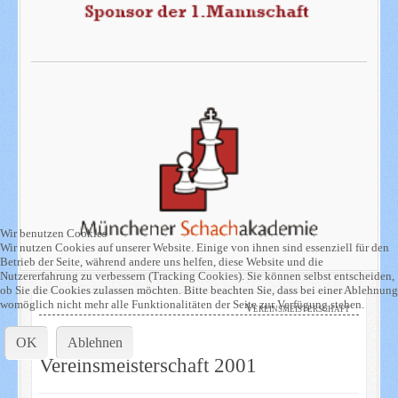
Wir benutzen Cookies
Wir nutzen Cookies auf unserer Website. Einige von ihnen sind essenziell für den
Betrieb der Seite, während andere uns helfen, diese Website und die
Nutzererfahrung zu verbessern (Tracking Cookies). Sie können selbst entscheiden,
ob Sie die Cookies zulassen möchten. Bitte beachten Sie, dass bei einer Ablehnung
womöglich nicht mehr alle Funktionalitäten der Seite zur Verfügung stehen.
Vereinsmeisterschaft
OK
Ablehnen
Vereinsmeisterschaft 2001