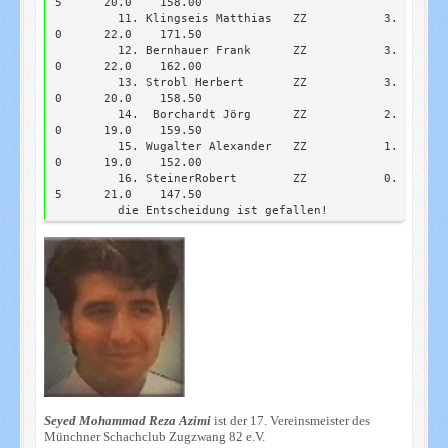
5      20.0    158.00

	 11. Klingseis Matthias   ZZ           3.
0      22.0    171.50

	 12. Bernhauer Frank      ZZ           3.
0      22.0    162.00

	 13. Strobl Herbert       ZZ           3.
0      20.0    158.50

	 14.  Borchardt Jörg      ZZ           2.
0      19.0    159.50

	 15. Wugalter Alexander   ZZ           1.
0      19.0    152.00

	 16. SteinerRobert        ZZ           0.
5      21.0    147.50

	 die Entscheidung ist gefallen! 
Seyed Mohammad Reza Azimi
ist der 17. Vereinsmeister des
Münchner Schachclub Zugzwang 82 e.V.