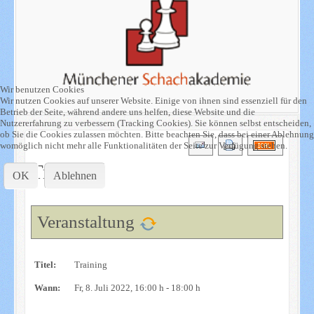
Wir benutzen Cookies
Wir nutzen Cookies auf unserer Website. Einige von ihnen sind essenziell für den
Betrieb der Seite, während andere uns helfen, diese Website und die
Nutzererfahrung zu verbessern (Tracking Cookies). Sie können selbst entscheiden,
ob Sie die Cookies zulassen möchten. Bitte beachten Sie, dass bei einer Ablehnung
womöglich nicht mehr alle Funktionalitäten der Seite zur Verfügung stehen.
Training
OK
Ablehnen
Veranstaltung
Titel:
Training
Wann:
Fr, 8. Juli 2022
, 16:00 h
-
18:00 h