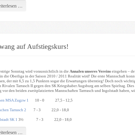
iterlesen …
wang auf Aufstiegskurs!
strige Sonntag wird voraussichtlich in die
Annalen unseres Vereins
eingehen – denn
in die Oberliga in der Saison 2010 / 2011 Realität wird! Die erste Mannschaft kon
hen, der mit 6,5 zu 1,5 Punkten sogar die Erwartungen überstieg! Doch noch wichtig
n Rivalen Tarrasch II gegen den SK Kriegshaber Augsburg am selben Spieltag. Dies 
 vor den beiden zweitplatzierten Mannschaften Tarrrasch und Ingolstadt haben, wi
en MSA Zugzw 1
10 - 0 27,5 - 12,5
chen Tarrasch 2
7 - 3 22,0 - 18,0
lstadt SK 1
3½ 7 - 3 22,0 - 18,0
iterlesen …