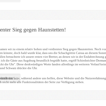
enter Sieg gegen Haunstetten!
kamen wir zu einem relativ hohen und verdienten Sieg gegen Haunstetten. Noch vor
en könnte, doch bald wurde klar, dass uns die Schachgöttin Caissa an diesem Son
len betrachtete ich unsere ersten vier Bretter, an denen wir in der Endabrechnung 
ch die Gäste aus Augsburg freundlich begrüßt hatte, ergriff Schiedsrichter Dorma
ckt die Uhr". Diese denkwürdigen Worte fanden allerdings im weiteren Verlauf kein
 und Schwarz drückte die Uhr.
iterlesen …
etrieb der Seite, während andere uns helfen, diese Website und die Nutzererfahrung
 nicht mehr alle Funktionalitäten der Seite zur Verfügung stehen.