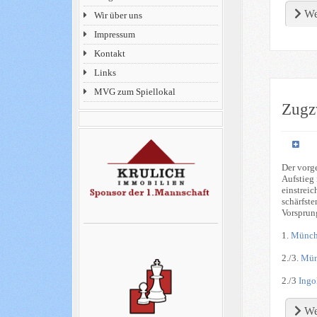
We
Wir über uns
Impressum
Kontakt
Links
MVG zum Spiellokal
Zugz
Der vorge
Aufstieg 
einstreic
schärfste
Vorsprung
1.
Münch
2./3.
Mün
2./3
Ingo
We