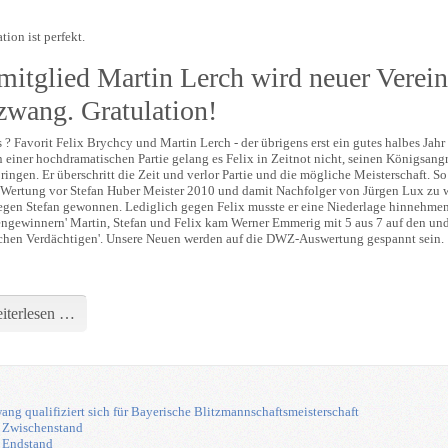
tion ist perfekt.
itglied Martin Lerch wird neuer Vere
wang. Gratulation!
? Favorit Felix Brychcy und Martin Lerch - der übrigens erst ein gutes halbes Jahr b
 einer hochdramatischen Partie gelang es Felix in Zeitnot nicht, seinen Königsangr
ingen. Er überschritt die Zeit und verlor Partie und die mögliche Meisterschaft. S
Wertung vor Stefan Huber Meister 2010 und damit Nachfolger von Jürgen Lux zu we
egen Stefan gewonnen. Lediglich gegen Felix musste er eine Niederlage hinnehmen 
ngewinnern' Martin, Stefan und Felix kam Werner Emmerig mit 5 aus 7 auf den undan
ichen Verdächtigen'. Unsere Neuen werden auf die DWZ-Auswertung gespannt sein.
iterlesen …
ng qualifiziert sich für Bayerische Blitzmannschaftsmeisterschaft
Zwischenstand
Endstand