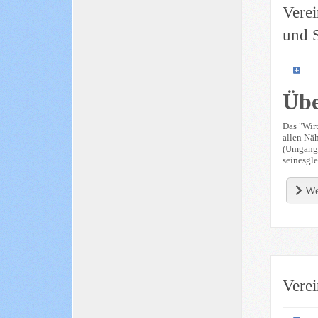
Vere
und S
Übe
Das "Wirt
allen Näh
(Umgangss
seinesgle
We
Verei