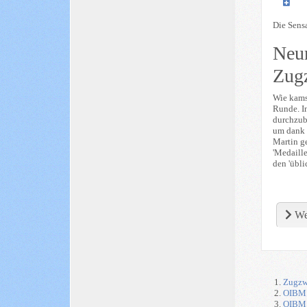
Die Sensa
Neum
Zugz
Wie kams 
Runde. In
durchzubr
um dank 
Martin g
'Medaille
den 'übl
We
Zugzwa
OIBM 
OIBM 