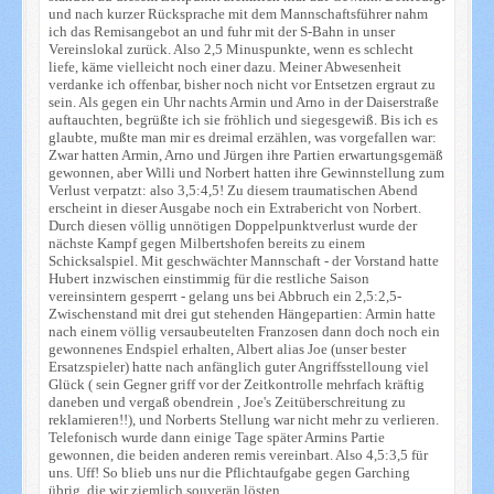
und nach kurzer Rücksprache mit dem Mannschaftsführer nahm
ich das Remisangebot an und fuhr mit der S-Bahn in unser
Vereinslokal zurück. Also 2,5 Minuspunkte, wenn es schlecht
liefe, käme vielleicht noch einer dazu. Meiner Abwesenheit
verdanke ich offenbar, bisher noch nicht vor Entsetzen ergraut zu
sein. Als gegen ein Uhr nachts Armin und Arno in der Daiserstraße
auftauchten, begrüßte ich sie fröhlich und siegesgewiß. Bis ich es
glaubte, mußte man mir es dreimal erzählen, was vorgefallen war:
Zwar hatten Armin, Arno und Jürgen ihre Partien erwartungsgemäß
gewonnen, aber Willi und Norbert hatten ihre Gewinnstellung zum
Verlust verpatzt: also 3,5:4,5! Zu diesem traumatischen Abend
erscheint in dieser Ausgabe noch ein Extrabericht von Norbert.
Durch diesen völlig unnötigen Doppelpunktverlust wurde der
nächste Kampf gegen Milbertshofen bereits zu einem
Schicksalspiel. Mit geschwächter Mannschaft - der Vorstand hatte
Hubert inzwischen einstimmig für die restliche Saison
vereinsintern gesperrt - gelang uns bei Abbruch ein 2,5:2,5-
Zwischenstand mit drei gut stehenden Hängepartien: Armin hatte
nach einem völlig versaubeutelten Franzosen dann doch noch ein
gewonnenes Endspiel erhalten, Albert alias Joe (unser bester
Ersatzspieler) hatte nach anfänglich guter Angriffsstelloung viel
Glück ( sein Gegner griff vor der Zeitkontrolle mehrfach kräftig
daneben und vergaß obendrein , Joe's Zeitüberschreitung zu
reklamieren!!), und Norberts Stellung war nicht mehr zu verlieren.
Telefonisch wurde dann einige Tage später Armins Partie
gewonnen, die beiden anderen remis vereinbart. Also 4,5:3,5 für
uns. Uff! So blieb uns nur die Pflichtaufgabe gegen Garching
übrig, die wir ziemlich souverän lösten.