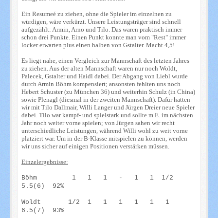
Ein Resumeé zu ziehen, ohne die Spieler im einzelnen zu
würdigen, wäre verkürzt. Unsere Leistungsträger sind schnell
aufgezählt: Armin, Arno und Tilo. Das waren praktisch immer
schon drei Punkte. Einen Punkt konnte man vom "Rest" immer
locker erwarten plus einen halben von Gstalter. Macht 4,5!
Es liegt nahe, einen Vergleich zur Mannschaft des letzten Jahres
zu ziehen. Aus der alten Mannschaft waren nur noch Woldt,
Palecek, Gstalter und Haidl dabei. Der Abgang von Liebl wurde
durch Armin Böhm kompensiert; ansonsten fehlten uns noch
Hebert Schuster (zu München 36) und weiterhin Schulz (in China)
sowie Plenagl (diesmal in der zweiten Mannschaft). Dafür hatten
wir mit Tilo Dallmair, Willi Langer und Jürgen Dreier neue Spieler
dabei. Tilo war kampf- und spielstark und sollte
m.E
. im nächsten
Jahr noch weiter vorne spielen; von Jürgen sahen wir recht
unterschiedliche Leistungen, während Willi wohl zu weit vorne
platziert war. Um in der B-Klasse mitspielen zu können, werden
wir uns sicher auf einigen Positionen verstärken müssen.
Einzelergebnisse:
Böhm 1 1 1 - 1 1 1/2
5.5(6) 92%
Woldt
1/2 1 1 1 1 1 1
6.5(7) 93%