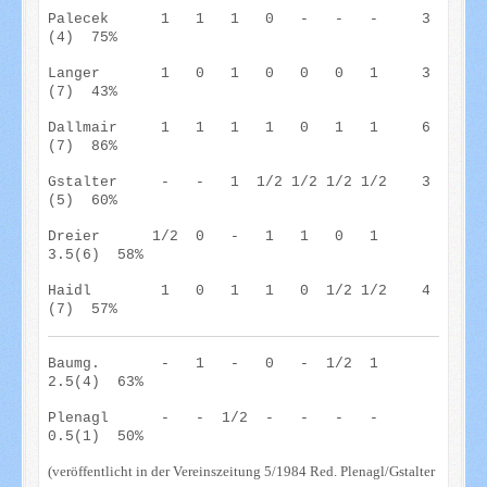
Palecek
1 1 1 0 - - - 3
(4) 75%
Langer 1 0 1 0 0 0 1 3
(7) 43%
Dallmair
1 1 1 1 0 1 1 6
(7) 86%
Gstalter
- - 1
1/2
1/2
1/2
1/2
3
(5) 60%
Dreier 1/2 0 - 1 1 0 1
3.5(6) 58%
Haidl
1 0 1 1 0 1/2 1/2 4
(7) 57%
Baumg. - 1 - 0 - 1/2 1
2.5(4) 63%
Plenagl - - 1/2 - - - -
0.5(1) 50%
(veröffentlicht in der Vereinszeitung 5/1984 Red. Plenagl/Gstalter