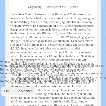
Zugzwang 1 Aufsteiger in die B-Klasse
Nach einer Mannschaftssaison mit Höhen und Tiefen erreichte
unsere erste Mannschaft doch das gesteckte Ziel: Gruppensieg und
damit Aufstieg. Nach der "Papierform" (Ingodurchschnitt) waren
wir klarer Favorit und eigentlich für die C-Klasse übermotorisiert.
Entsprechend konnten wir auch die schwächeren Mannschaften
deklassieren ( gegen die Blinden 7,7; gegen Moosach 7, gegen
Garching 6,5; alles ohne Partieverlust). Die Wettkämpfe gegen die
übrigen Teams waren jedoch alle Zitterkämpfe. Dem noch relativ
sicheren 5:3 Erflolg gegen die Stadtwerke folgte ein hauchdünner
4,5:3,5-Sieg gegen Laim 2 , den wir hauptsächlich den
gewonnenen Zeitnotduellen von Tilo und Norbert zu verdanken
hatten. Dann kam Freitag, der 13. und brachte die erste Niederlage
in unserer Vereinsgeschichte. Wenn das keinen Stil hat! Wir
Wir benutzen Cookies
mußten nach Deisenhofen fahren und das Unglück begann damit,
Wir nutzen Cookies auf unserer Website. Einige von ihnen sind essenziell für den
daß Hubert der Weg dorthin zu beschwerlich war. Da er auch nicht
Betrieb der Seite, während andere uns helfen, diese Website und die
absagte, standen wir ohne Ersatzspieler da: also 1:0 für
Nutzererfahrung zu verbessern (Tracking Cookies). Sie können selbst entscheiden,
Deisenhofen. Ausgerechnet an diesem Abend war Tilo
ob Sie die Cookies zulassen möchten. Bitte beachten Sie, dass bei einer Ablehnung
indisponiert, opferte in einem Sizilianer einfach drauf los und gab
womöglich nicht mehr alle Funktionalitäten der Seite zur Verfügung stehen.
bald auf. 2:0 für Deisenhofen. Von Resignation war bei uns aber
nichts zu spüren und so spielten wir munter und konzentriert
weiter. Etwa nach gut drei Stunden Spieldauer - kurz vor Abfahrt
OK
Ablehnen
der letzten S-Bahn Richtung München - bot mein Gegner mir in
einem festgefahrenen Franzosen remis an. Ich guckte mir daraufhin
alle Stellungen an und war sehr zufrieden - alle Zugzwangler
standen zu diesem Zeitpunkt ziemllich klar auf Gewinn. Befriedigt