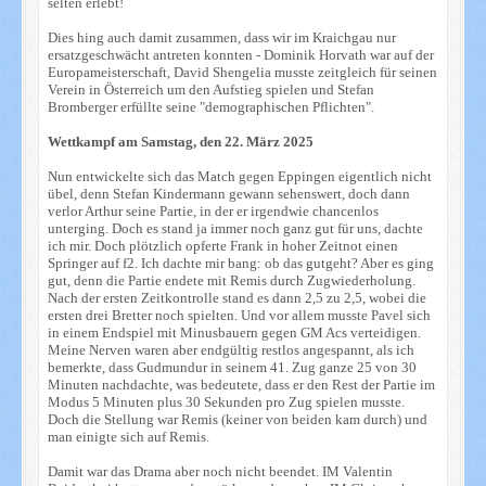
selten erlebt!
Dies hing auch damit zusammen, dass wir im Kraichgau nur
ersatzgeschwächt antreten konnten - Dominik Horvath war auf der
Europameisterschaft, David Shengelia musste zeitgleich für seinen
Verein in Österreich um den Aufstieg spielen und Stefan
Bromberger erfüllte seine "demographischen Pflichten".
Wettkampf am Samstag, den 22. März 2025
Nun entwickelte sich das Match gegen Eppingen eigentlich nicht
übel, denn Stefan Kindermann gewann sehenswert, doch dann
verlor Arthur seine Partie, in der er irgendwie chancenlos
unterging. Doch es stand ja immer noch ganz gut für uns, dachte
ich mir. Doch plötzlich opferte Frank in hoher Zeitnot einen
Springer auf f2. Ich dachte mir bang: ob das gutgeht? Aber es ging
gut, denn die Partie endete mit Remis durch Zugwiederholung.
Nach der ersten Zeitkontrolle stand es dann 2,5 zu 2,5, wobei die
ersten drei Bretter noch spielten. Und vor allem musste Pavel sich
in einem Endspiel mit Minusbauern gegen GM Acs verteidigen.
Meine Nerven waren aber endgültig restlos angespannt, als ich
bemerkte, dass Gudmundur in seinem 41. Zug ganze 25 von 30
Minuten nachdachte, was bedeutete, dass er den Rest der Partie im
Modus 5 Minuten plus 30 Sekunden pro Zug spielen musste.
Doch die Stellung war Remis (keiner von beiden kam durch) und
man einigte sich auf Remis.
Damit war das Drama aber noch nicht beendet. IM Valentin