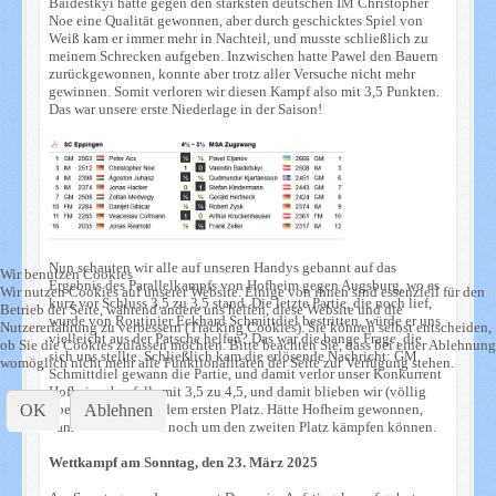
Baidestkyi hatte gegen den stärksten deutschen IM Christopher
Noe eine Qualität gewonnen, aber durch geschicktes Spiel von
Weiß kam er immer mehr in Nachteil, und musste schließlich zu
meinem Schrecken aufgeben. Inzwischen hatte Pawel den Bauern
zurückgewonnen, konnte aber trotz aller Versuche nicht mehr
gewinnen. Somit verloren wir diesen Kampf also mit 3,5 Punkten.
Das war unsere erste Niederlage in der Saison!
Nun schauten wir alle auf unseren Handys gebannt auf das
Wir benutzen Cookies
Ergebnis des Parallelkampfs von Hofheim gegen Augsburg, wo es
Wir nutzen Cookies auf unserer Website. Einige von ihnen sind essenziell für den
kurz vor Schluss 3,5 zu 3,5 stand. Die letzte Partie, die noch lief,
Betrieb der Seite, während andere uns helfen, diese Website und die
wurde von Routinier Eckhard Schmittdiel bestritten, würde er uns
Nutzererfahrung zu verbessern (Tracking Cookies). Sie können selbst entscheiden,
vielleicht aus der Patsche helfen? Das war die bange Frage, die
ob Sie die Cookies zulassen möchten. Bitte beachten Sie, dass bei einer Ablehnung
sich uns stellte. Schließlich kam die erlösende Nachricht: GM
womöglich nicht mehr alle Funktionalitäten der Seite zur Verfügung stehen.
Schmittdiel gewann die Partie, und damit verlor unser Konkurrent
Hofheim ebenfalls mit 3,5 zu 4,5, und damit blieben wir (völlig
OK
Ablehnen
überraschend!) auf dem ersten Platz. Hätte Hofheim gewonnen,
dann hätten wir nur noch um den zweiten Platz kämpfen können.
Wettkampf am Sonntag, den 23. März 2025