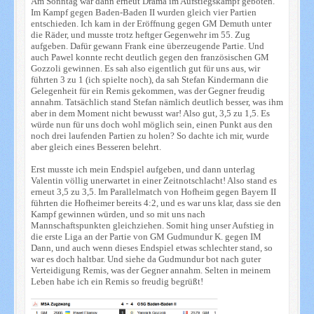
Am Sonntag war dann erneut Drama im Aufstiegskampf geboten.
Im Kampf gegen Baden-Baden II wurden gleich vier Partien
entschieden. Ich kam in der Eröffnung gegen GM Demuth unter
die Räder, und musste trotz heftger Gegenwehr im 55. Zug
aufgeben. Dafür gewann Frank eine überzeugende Partie. Und
auch Pawel konnte recht deutlich gegen den französischen GM
Gozzoli gewinnen. Es sah also eigentlich gut für uns aus, wir
führten 3 zu 1 (ich spielte noch), da sah Stefan Kindermann die
Gelegenheit für ein Remis gekommen, was der Gegner freudig
annahm. Tatsächlich stand Stefan nämlich deutlich besser, was ihm
aber in dem Moment nicht bewusst war! Also gut, 3,5 zu 1,5. Es
würde nun für uns doch wohl möglich sein, einen Punkt aus den
noch drei laufenden Partien zu holen? So dachte ich mir, wurde
aber gleich eines Besseren belehrt.
Erst musste ich mein Endspiel aufgeben, und dann unterlag
Valentin völlig unerwartet in einer Zeitnotschlacht! Also stand es
erneut 3,5 zu 3,5. Im Parallelmatch von Hofheim gegen Bayern II
führten die Hofheimer bereits 4:2, und es war uns klar, dass sie den
Kampf gewinnen würden, und so mit uns nach
Mannschaftspunkten gleichziehen. Somit hing unser Aufstieg in
die erste Liga an der Partie von GM Gudmundur K. gegen IM
Dann, und auch wenn dieses Endspiel etwas schlechter stand, so
war es doch haltbar. Und siehe da Gudmundur bot nach guter
Verteidigung Remis, was der Gegner annahm. Selten in meinem
Leben habe ich ein Remis so freudig begrüßt!