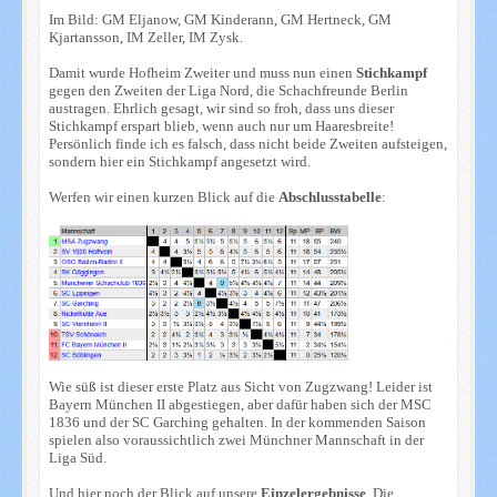
Im Bild: GM Eljanow, GM Kinderann, GM Hertneck, GM
Kjartansson, IM Zeller, IM Zysk.
Damit wurde Hofheim Zweiter und muss nun einen
Stichkampf
gegen den Zweiten der Liga Nord, die Schachfreunde Berlin
austragen. Ehrlich gesagt, wir sind so froh, dass uns dieser
Stichkampf erspart blieb, wenn auch nur um Haaresbreite!
Persönlich finde ich es falsch, dass nicht beide Zweiten aufsteigen,
sondern hier ein Stichkampf angesetzt wird.
Werfen wir einen kurzen Blick auf die
Abschlusstabelle
:
Wie süß ist dieser erste Platz aus Sicht von Zugzwang! Leider ist
Bayern München II abgestiegen, aber dafür haben sich der MSC
1836 und der SC Garching gehalten. In der kommenden Saison
spielen also voraussichtlich zwei Münchner Mannschaft in der
Liga Süd.
Und hier noch der Blick auf unsere
Einzelergebnisse
. Die