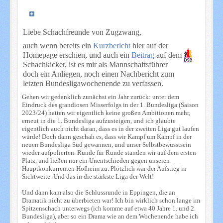
Liebe Schachfreunde von Zugzwang,
auch wenn bereits ein
Kurzbericht
hier auf der
Homepage erschien, und auch ein
Beitrag
auf dem
Schachkicker, ist es mir als Mannschaftsführer
doch ein Anliegen, noch einen Nachbericht zum
letzten Bundesligawochenende zu verfassen.
Gehen wir gedanklich zunächst ein Jahr zurück: unter dem
Eindruck des grandiosen Misserfolgs in der 1. Bundesliga (Saison
2023/24) hatten wir eigentlich keine großen Ambitionen mehr,
erneut in die 1. Bundesliga aufzusteigen, und ich glaubte
eigentlich auch nicht daran, dass es in der zweiten Liga gut laufen
würde! Doch dann geschah es, dass wir Kampf um Kampf in der
neuen Bundesliga Süd gewannen, und unser Selbstbewusstsein
wieder aufpolierten. Runde für Runde standen wir auf dem ersten
Platz, und ließen nur ein Unentschieden gegen unseren
Hauptkonkurrenten Hofheim zu. Plötzlich war der Aufstieg in
Sichtweite. Und das in die stärkste Liga der Welt!
Und dann kam also die Schlussrunde in Eppingen, die an
Dramatik nicht zu überbieten war! Ich bin wirklich schon lange im
Spitzenschach unterwegs (ich komme auf etwa 40 Jahre 1. und 2.
Bundesliga), aber so ein Drama wie an dem Wochenende habe ich