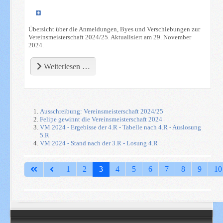
Übersicht über die Anmeldungen, Byes und Verschiebungen zur
Vereinsmeisterschaft 2024/25. Aktualisiert am 29. November
2024.
Weiterlesen …
Ausschreibung: Vereinsmeisterschaft 2024/25
Felipe gewinnt die Vereinsmeisterschaft 2024
VM 2024 - Ergebisse der 4.R - Tabelle nach 4.R - Auslosung
5.R
VM 2024 - Stand nach der 3.R - Losung 4.R
Seite 3 von 22
1
2
3
4
5
6
7
8
9
10