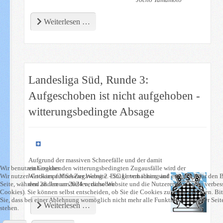
Weiterlesen …
Landesliga Süd, Runde 3:
Aufgeschoben ist nicht aufgehoben -
witterungsbedingte Absage
Aufgrund der massiven Schneefälle und der damit
Wir benutzen Cookies
einhergehenden witterungsbedingten Zugausfälle wird der
Wir nutzen Cookies auf unserer Website. Einige von ihnen sind essenziell für den B
Wettkampf MSA Zugzwang 2 - SC
Unterhaching auf
Seite, während andere uns helfen, diese Website und die Nutzererfahrung zu verbes
den 28. Januar 2024 verschoben.
Cookies). Sie können selbst entscheiden, ob Sie die Cookies zulassen möchten. Bi
Sie, dass bei einer Ablehnung womöglich nicht mehr alle Funktionalitäten der Sei
Weiterlesen …
stehen.