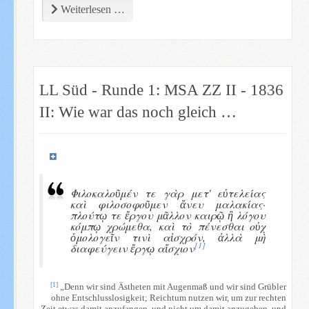
Weiterlesen …
LL Süd - Runde 1: MSA ZZ II - 1836
II: Wie war das noch gleich …
Φιλοκαλοῦμέν τε γὰρ μετ' εὐτελείας
καὶ φιλοσοφοῦμεν ἄνευ μαλακίας·
πλούτῳ τε ἔργου μᾶλλον καιρῷ ἢ λόγου
κόμπῳ χρώμεθα, καὶ τὸ πένεσθαι οὐχ
ὁμολογεῖν τινὶ αἰσχρόν, ἀλλὰ μὴ
[1]
διαφεύγειν ἔργῳ αἴσχιον
[1]
„Denn wir sind Ästheten mit Augenmaß und wir sind Grübler
ohne Entschlusslosigkeit; Reichtum nutzen wir, um zur rechten
Zeit etwas damit anzufangen, und nicht um damit anzugeben, und