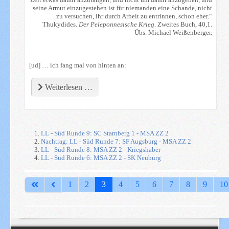
seine Armut einzugestehen ist für niemanden eine Schande, nicht
zu versuchen, ihr durch Arbeit zu entrinnen, schon eher.“
Thukydides.
Der Peleponnesische Krieg
. Zweites Buch, 40,1.
Übs. Michael Weißenberger.
[ud] … ich fang mal von hinten an:
Weiterlesen …
LL - Süd Runde 9: SC Starnberg 1 - MSA ZZ 2
Nachtrag: LL - Süd Runde 7: SF Augsburg - MSA ZZ 2
LL - Süd Runde 8: MSA ZZ 2 - Kriegshaber
LL - Süd Runde 6: MSA ZZ 2 - SK Neuburg
Seite 3 von 21
1
2
3
4
5
6
7
8
9
10